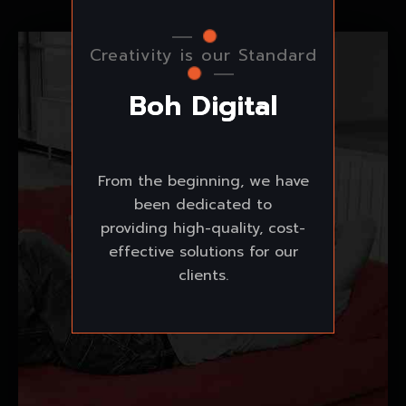
Creativity is our Standard
B
o
h
D
i
g
i
t
a
l
From the beginning, we have
been dedicated to
providing high-quality, cost-
effective solutions for our
clients.