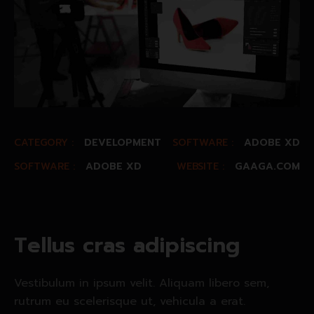
CATEGORY :
DEVELOPMENT
SOFTWARE :
ADOBE XD
SOFTWARE :
ADOBE XD
WEBSITE :
GAAGA.COM
T
e
l
l
u
s
c
r
a
s
a
d
i
p
i
s
c
i
n
g
Vestibulum in ipsum velit. Aliquam libero sem,
rutrum eu scelerisque ut, vehicula a erat.