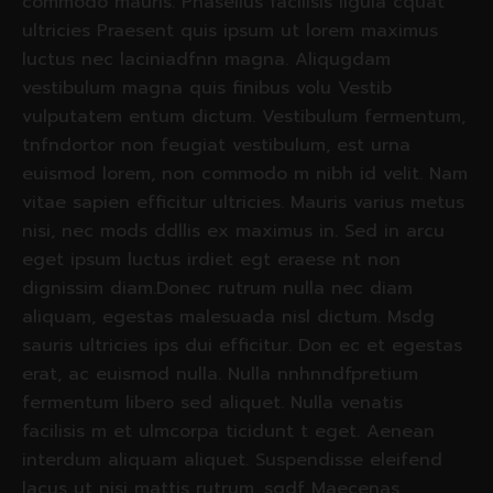
commodo mauris. Phasellus facilisis ligula cquat
ultricies Praesent quis ipsum ut lorem maximus
luctus nec laciniadfnn magna. Aliqugdam
vestibulum magna quis finibus volu Vestib
vulputatem entum dictum. Vestibulum fermentum,
tnfndortor non feugiat vestibulum, est urna
euismod lorem, non commodo m nibh id velit. Nam
vitae sapien efficitur ultricies. Mauris varius metus
nisi, nec mods ddllis ex maximus in. Sed in arcu
eget ipsum luctus irdiet egt eraese nt non
dignissim diam.Donec rutrum nulla nec diam
aliquam, egestas malesuada nisl dictum. Msdg
sauris ultricies ips dui efficitur. Don ec et egestas
erat, ac euismod nulla. Nulla nnhnndfpretium
fermentum libero sed aliquet. Nulla venatis
facilisis m et ulmcorpa ticidunt t eget. Aenean
interdum aliquam aliquet. Suspendisse eleifend
lacus ut nisi mattis rutrum. sgdf Maecenas