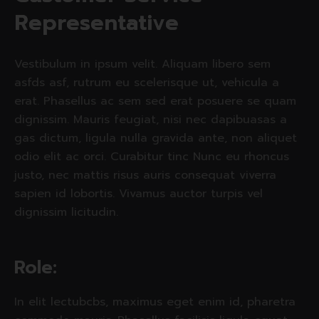
R
e
p
r
e
s
e
n
t
a
t
i
v
e
Vestibulum in ipsum velit. Aliquam libero sem
asfds asf, rutrum eu scelerisque ut, vehicula a
erat. Phasellus ac sem sed erat posuere se quam
dignissim. Mauris feugiat, nisi nec dapibuasas a
gas dictum, ligula nulla gravida ante, non aliquet
odio elit ac orci. Curabitur tinc Nunc eu rhoncus
justo, nec mattis risus auris consequat viverra
sapien id lobortis. Vivamus auctor turpis vel
dignissim licitudin.
Role:
In elit lectubcbs, maximus eget enim id, pharetra