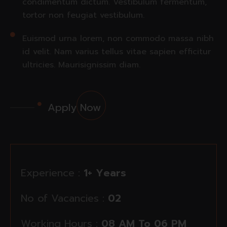
condimentum dictum. Vestibulum fermentum,
tortor non feugiat vestibulum.
Euismod urna lorem, non commodo massa nibh
id velit. Nam varius tellus vitae sapien efficitur
ultricies. Maurisignissim diam.
Apply Now
Experience :
1+ Years
No of Vacancies :
02
Working Hours :
08 AM To 06 PM