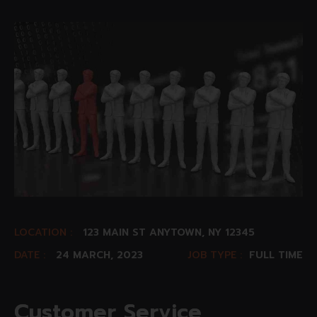
LOCATION :
123 MAIN ST ANYTOWN, NY 12345
DATE :
24 MARCH, 2023
JOB TYPE :
FULL TIME
C
u
s
t
o
m
e
r
S
e
r
v
i
c
e